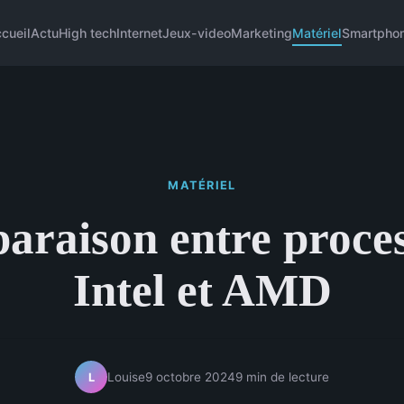
cueil
Actu
High tech
Internet
Jeux-video
Marketing
Matériel
Smartpho
MATÉRIEL
raison entre proce
Intel et AMD
Louise
9 octobre 2024
9 min de lecture
L