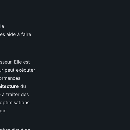
la
s aide à faire
seur. Elle est
ur peut exécuter
formances
hitecture
du
 à traiter des
optimisations
gie.