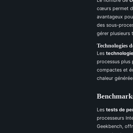
Le nombre de
c
cœurs permet de
avantageux pour
des sous-proce
gérer plusieurs t
Technologies d
Les
technologie
processus plus 
compactes et éc
chaleur générée
Benchmarks 
Les
tests de p
processeurs Int
Geekbench, offr