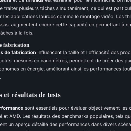
œurs
et de
threads
est essentiel pour le multitâche. Un n
 traiter plusieurs tâches simultanément, ce qui est particu
 les applications lourdes comme le montage vidéo. Les thr
ssus, augmentent encore cette capacité en permettant à 
âches à la fois.
e fabrication
s de fabrication
influencent la taille et l'efficacité des pro
petits, mesurés en nanomètres, permettent de créer des pu
onomes en énergie, améliorant ainsi les performances tout
.
et résultats de tests
erformance
sont essentiels pour évaluer objectivement les 
el et AMD. Les résultats des benchmarks populaires, tels q
ent un aperçu détaillé des performances dans divers scénar