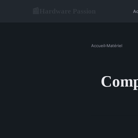
Hardware Passion
📰
Ac
Accueil
›
Matériel
Compa