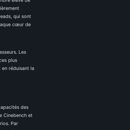
ombre élevé de
lièrement
eads, qui sont
chaque cœur de
cesseurs. Les
ces plus
 en réduisant la
capacités des
ue Cinebench et
ios. Par