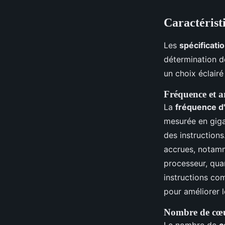
Caractérist
Les
spécificati
détermination d
un choix éclairé 
Fréquence et a
La
fréquence d
mesurée en giga
des instruction
accrues, notamm
processeur, quan
instructions co
pour améliorer 
Nombre de cœu