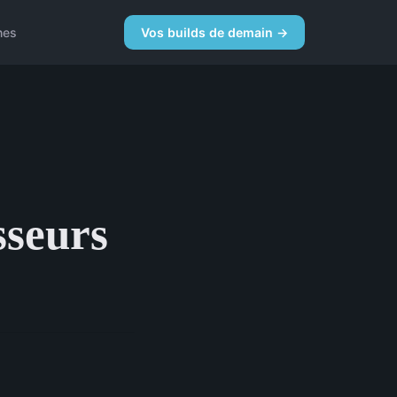
nes
Vos builds de demain →
sseurs