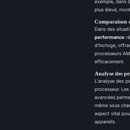
exemple, dans d
plus élevé, mont
Comparaison de
Dans des situat
performance
ré
d'horloge, offra
processeurs AMD
efficacement.
Analyse des pe
L'analyse des p
processeur. Le
avancées perme
même sous charg
aspect vital pou
appareils.