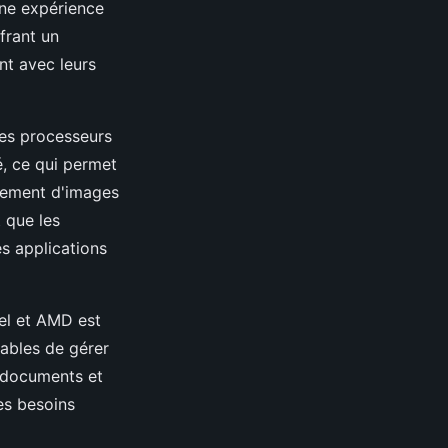
une expérience
frant un
nt avec leurs
les processeurs
, ce qui permet
itement d'images
 que les
s applications
tel et AMD est
ables de gérer
e documents et
es besoins