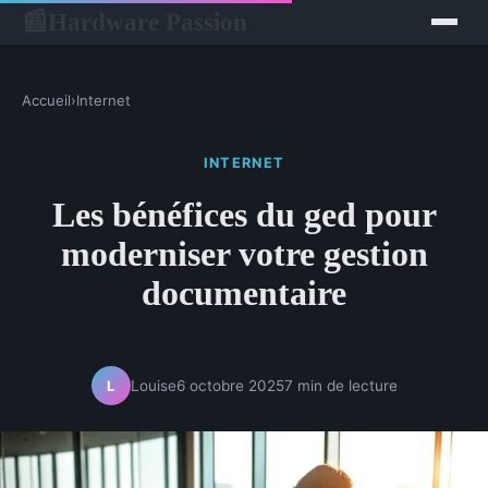
Hardware Passion
📰
Accueil
›
Internet
INTERNET
Les bénéfices du ged pour
moderniser votre gestion
documentaire
Louise
6 octobre 2025
7 min de lecture
L