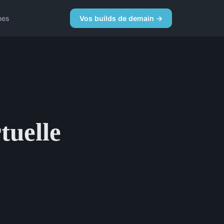
nes
Vos builds de demain →
tuelle