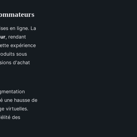
nsommateurs
ses en ligne. La
eur
, rendant
cette expérience
roduits sous
isions d'achat
ugmentation
vé une hausse de
e virtuelles.
délité des