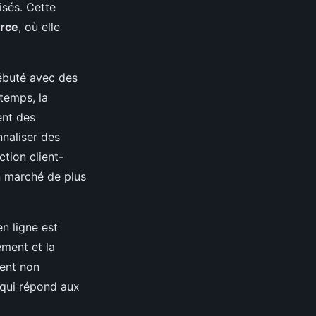
isés. Cette
rce
, où elle
débuté avec des
 temps, la
ent des
naliser des
tion client-
n marché de plus
en ligne est
ement et la
vent non
 qui répond aux