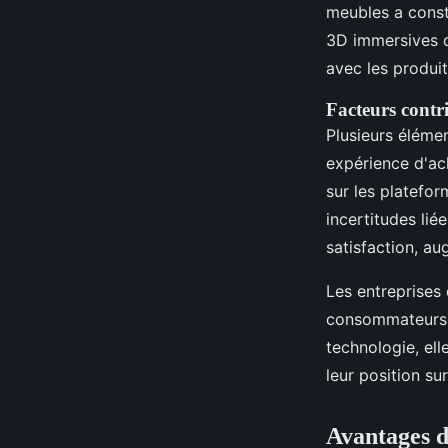
meubles a const
3D immersives d
avec les produit
Facteurs contr
Plusieurs éléme
expérience d'ach
sur les platefor
incertitudes lié
satisfaction, au
Les entreprises
consommateurs, 
technologie, el
leur position s
Avantages d