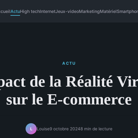
cueil
Actu
High tech
Internet
Jeux-video
Marketing
Matériel
Smartpho
ACTU
act de la Réalité Vir
sur le E-commerce
Louise
9 octobre 2024
8 min de lecture
L