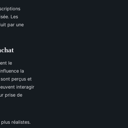
scriptions
isée. Les
uit par une
achat
nt le
nfluence la
 sont perçus et
euvent interagir
ur prise de
plus réalistes.