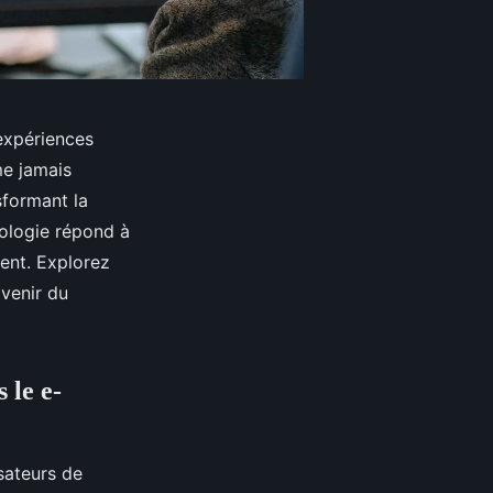
 expériences
e jamais
sformant la
nologie répond à
ent. Explorez
avenir du
 le e-
sateurs de