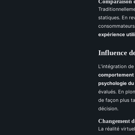
Comparaison en
Traditionnellem
statiques. En r
consommateurs so
expérience util
Influence de
L'intégration de
comportement 
psychologie d
évalués. En plo
de façon plus ta
décision.
Changement de
La réalité virtu