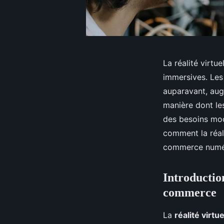
La réalité virt
immersives. Le
auparavant, aug
manière dont les
des besoins mod
comment la réali
commerce numé
Introduction
commerce
La
réalité virtue