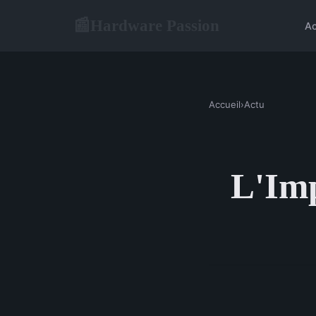
Hardware Passion
📰
Ac
Accueil
›
Actu
L'Imp